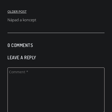
Navigace
OLDER POST
pro
Nápad a koncept
příspěvek
0 COMMENTS
LEAVE A REPLY