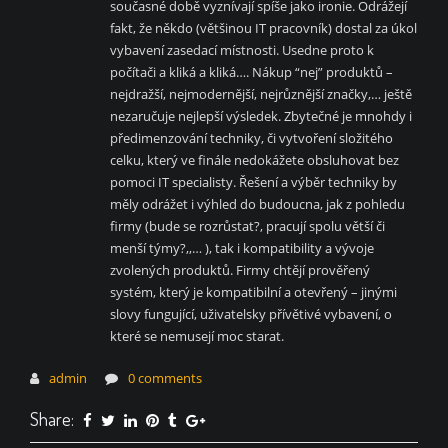
současné době vyznívají spíše jako ironie. Odrážejí
fakt, že někdo (většinou IT pracovník) dostal za úkol
vybavení zasedací místnosti. Usedne proto k
počítači a kliká a kliká…. Nákup “nej” produktů –
nejdražší, nejmodernější, nejrůznější značky,… ještě
nezaručuje nejlepší výsledek. Zbytečné je mnohdy i
předimenzování techniky, či vytvoření složitého
celku, který ve finále nedokážete obsluhovat bez
pomoci IT specialisty. Řešení a výběr techniky by
měly odrážet i výhled do budoucna, jak z pohledu
firmy (bude se rozrůstat?, pracují spolu větší či
menší týmy?,,… ), tak i kompatibility a vývoje
zvolených produktů. Firmy chtějí prověřený
systém, který je kompatibilní a otevřený – jinými
slovy fungující, uživatelsky přívětivé vybavení, o
které se nemusejí moc starat.
admin
0 comments
Share: