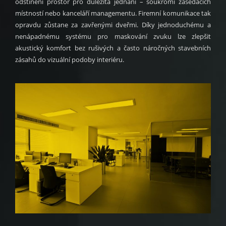
odstínění prostor pro důležitá jednání – soukromí zasedacích
místností nebo kanceláří managementu. Firemní komunikace tak
opravdu zůstane za zavřenými dveřmi. Díky jednoduchému a
nenápadnému systému pro maskování zvuku lze zlepšit
akustický komfort bez rušivých a často náročných stavebních
zásahů do vizuální podoby interiéru.