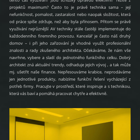
tento čas využíván? Jsou schůzky opravdu efektivní? Těžíte z
projektů maximum? Často to je právě technika sama – její
nefunkčnost, pomalost, zastaralost nebo naopak složitost, která
od práce spíše zdržuje, než aby byla přínosem. Přitom se právě
využívání nejrůznější AV techniky stále častěji implementuje do
každodenního firemního provozu. Kancelář je často náš druhý
domov – i při jeho zařizování je vhodné využít profesionální
znalosti a rady zkušeného architekta. Očekáváme, že nám vše
navrhne, vybere a sladí do jednotného funkčního celku. Dobrý
architekt zná aktuální trendy, odhaduje jejich vývoj , a tak může
mj. ušetřit naše finance. Nepřesouváme krabice, neprodáváme
jen jednotlivé produkty, nabízíme funkční řešení vycházející z
potřeb firmy. Pracujte v prostředí, které inspiruje a s technikou,
která vás baví a pomáhá pracovat chytře a efektivně.