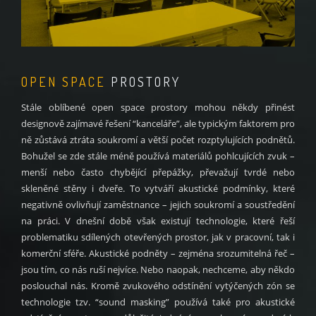
OPEN SPACE
PROSTORY
Stále oblíbené open space prostory mohou někdy přinést
designově zajímavé řešení “kanceláře”, ale typickým faktorem pro
ně zůstává ztráta soukromí a větší počet rozptylujících podnětů.
Bohužel se zde stále méně používá materiálů pohlcujících zvuk –
menší nebo často chybějící přepážky, převažují tvrdé nebo
skleněné stěny i dveře. To vytváří akustické podmínky, které
negativně ovlivňují zaměstnance – jejich soukromí a soustředění
na práci. V dnešní době však existují technologie, které řeší
problematiku sdílených otevřených prostor, jak v pracovní, tak i
komerční sféře. Akustické podněty – zejména srozumitelná řeč –
jsou tím, co nás ruší nejvíce. Nebo naopak, nechceme, aby někdo
poslouchal nás. Kromě zvukového odstínění vytýčených zón se
technologie tzv. “sound masking” používá také pro akustické