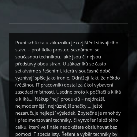
První schůzka u zákazníka je o zjištění stávajícího
stavu – prohlídka prostor, seznámení se
současnou technikou. Jaké jsou či nejsou
představy obou stran. U zákazníků se často
setkáváme s řešeními, která v současné době
vyznívají spíše jako ironie. Odrážejí fakt, že někdo
(většinou IT pracovník) dostal za úkol vybavení
zasedací místnosti. Usedne proto k počítači a kliká
a kliká…. Nákup “nej” produktů – nejdražší,
nejmodernější, nejrůznější značky,… ještě
nezaručuje nejlepší výsledek. Zbytečné je mnohdy
i předimenzování techniky, či vytvoření složitého
celku, který ve finále nedokážete obsluhovat bez
pomoci IT specialisty. Řešení a výběr techniky by