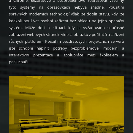
a Chrome. Bezdrátově a bezproblémově zobrazovat všechny
tyto systémy na obrazovkách nebývá snadné. Použitím
správných moderních technologií však lze docílit stavu, kdy lze
kdekoli používat osobní zařízení bez ohledu na jejich operační
systém. Může dojít k situaci, kdy je vyžadováno současné
zobrazení webových stránek, videí a obrázků z počítačů a zařízení
různých platforem. Použitím bezdrátových projekčních serverů
jste schopni naplnit potřeby bezproblémové, moderní a
interaktivní prezentace a spolupráce mezi školitelem a
posluchači.