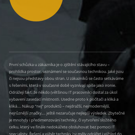
První schůzka u zákazníka je o zjištění stávajícího stavu –
prohlídka prostor, seznámení se současnou technikou. Jaké jsou
či nejsou představy obou stran. U zákazníků se často setkáváme
s řešeními, která v současné době vyznívají spíše jako ironie.
Odrážejí fakt, že někdo (většinou IT pracovník) dostal za úkol
vybavení zasedací místnosti. Usedne proto k počítači a kliká a
kliká…. Nákup “nej” produktů – nejdražší, nejmodernější,
nejrůznější značky,… ještě nezaručuje nejlepší výsledek. Zbytečné
je mnohdy i předimenzování techniky, či vytvoření složitého
celku, který ve finále nedokážete obsluhovat bez pomoci IT
specialisty. Řešení a výběr techniky by měly odrážet i výhled do